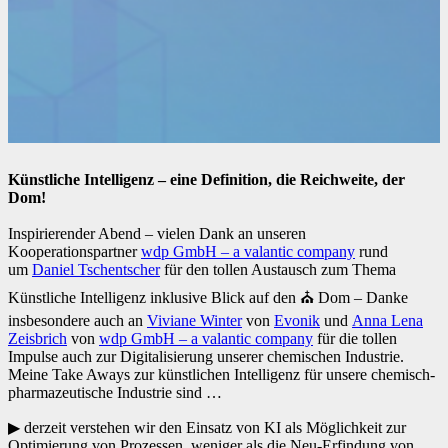
Künstliche Intelligenz – eine Definition, die Reichweite, der
Dom!
Inspirierender Abend – vielen Dank an unseren
Kooperationspartner
wdp GmbH – a valantic company
rund
um
Daniel Tschentscher
für den tollen Austausch zum Thema
Künstliche Intelligenz inklusive Blick auf den ⛪ Dom – Danke
insbesondere auch an
Viviane Winter
von
Evonik
und
Anna Lena
Zeisbrich
von
wdp GmbH – a valantic company
für die tollen
Impulse auch zur Digitalisierung unserer chemischen Industrie.
Meine Take Aways zur künstlichen Intelligenz für unsere chemisch-
pharmazeutische Industrie sind …
▶ derzeit verstehen wir den Einsatz von KI als Möglichkeit zur
Optimierung von Prozessen, weniger als die Neu-Erfindung von