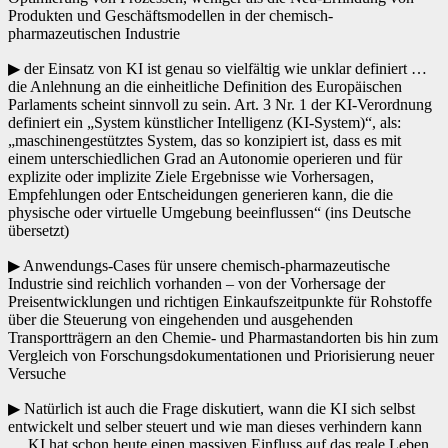
Produkten und Geschäftsmodellen in der chemisch-
pharmazeutischen Industrie
▶ der Einsatz von KI ist genau so vielfältig wie unklar definiert …
die Anlehnung an die einheitliche Definition des Europäischen
Parlaments scheint sinnvoll zu sein. Art. 3 Nr. 1 der KI-Verordnung
definiert ein „System künstlicher Intelligenz (KI-System)“, als:
„maschinengestütztes System, das so konzipiert ist, dass es mit
einem unterschiedlichen Grad an Autonomie operieren und für
explizite oder implizite Ziele Ergebnisse wie Vorhersagen,
Empfehlungen oder Entscheidungen generieren kann, die die
physische oder virtuelle Umgebung beeinflussen“ (ins Deutsche
übersetzt)
▶ Anwendungs-Cases für unsere chemisch-pharmazeutische
Industrie sind reichlich vorhanden – von der Vorhersage der
Preisentwicklungen und richtigen Einkaufszeitpunkte für Rohstoffe
über die Steuerung von eingehenden und ausgehenden
Transportträgern an den Chemie- und Pharmastandorten bis hin zum
Vergleich von Forschungsdokumentationen und Priorisierung neuer
Versuche
▶ Natürlich ist auch die Frage diskutiert, wann die KI sich selbst
entwickelt und selber steuert und wie man dieses verhindern kann
… KI hat schon heute einen massiven Einfluss auf das reale Leben