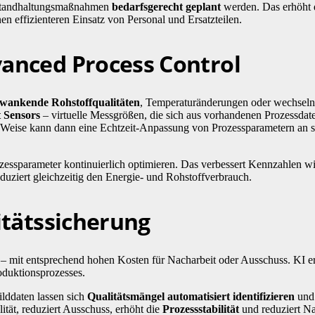
Instandhaltungsmaßnahmen
bedarfsgerecht geplant
werden. Das erhöht 
en effizienteren Einsatz von Personal und Ersatzteilen.
anced Process Control
wankende Rohstoffqualitäten
, Temperaturänderungen oder wechsel
t Sensors
– virtuelle Messgrößen, die sich aus vorhandenen Prozessdat
iese Weise kann dann eine Echtzeit-Anpassung von Prozessparametern a
essparameter kontinuierlich optimieren. Das verbessert Kennzahlen wi
duziert gleichzeitig den Energie- und Rohstoffverbrauch.
itätssicherung
 – mit entsprechend hohen Kosten für Nacharbeit oder Ausschuss. KI e
oduktionsprozesses.
lddaten lassen sich
Qualitätsmängel automatisiert identifizieren
und
tät, reduziert Ausschuss, erhöht die
Prozessstabilität
und reduziert Na