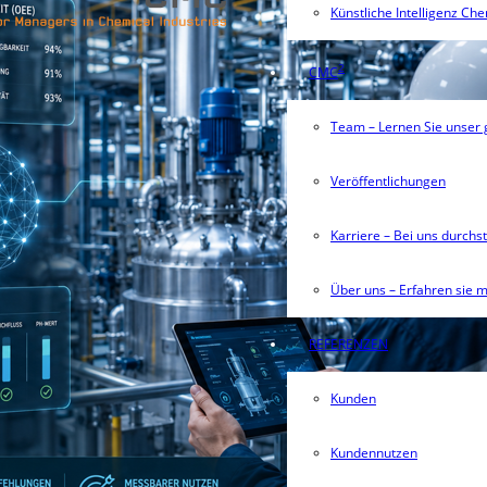
Künstliche Intelligenz Ch
2
CMC
Team – Lernen Sie unser
Veröffentlichungen
Karriere – Bei uns durchs
Über uns – Erfahren sie 
REFERENZEN
Kunden
Kundennutzen