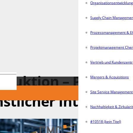
Organisationsentwicklun
Supply Chain Managemen
Prozessmanagement & Eff
Projektmanagement Che
Vertrieb und Kundenzentr
oduktion – Prozesse
Mergers & Acquisitions
Site Service Management
tlicher Intelligenz
Nachhaltigkeit & Zirkulari
#10518 (kein Titel)