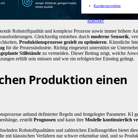
Kundenprojekte
KONTAKT
ankende Rohstoffqualität und komplexe Prozesse sowie immer höhere A
rausforderungen. Gleichzeitig entstehen durch
moderne Sensorik
, ver
ichkeiten,
Produktionsprozesse gezielt zu optimieren
. Künstliche Int
ug
für die Prozessindustrie. Richtig eingesetzt unterstützt sie Unterneh
geplante Stillstände
zu vermeiden. Dieser Beitrag zeigt, welche Anwe
ungen erfüllt sein müssen und wie ein erfolgreicher Einstieg gelingt.
chen Produktion einen
sprozesse anhand definierter Regeln und festgelegter Parameter. KI ge
enhänge, erstellt
Prognosen
und kann ihre
Modelle kontinuierlich v
hselnden Rohstoffqualitäten und zahlreichen Einflussgrößen bietet die
ie mit klassischen Verfahren nur schwer erkennbar sind, und so Produ