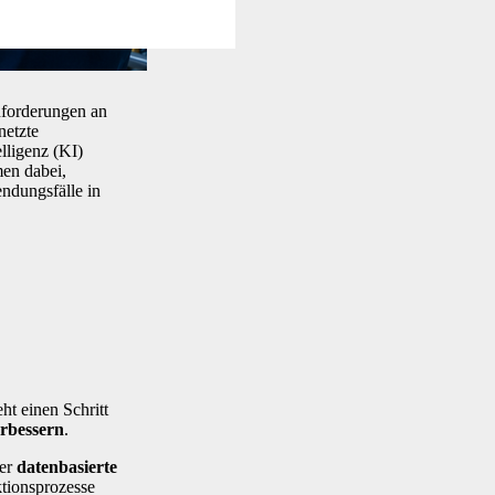
nforderungen an
netzte
elligenz (KI)
men dabei,
ndungsfälle in
ht einen Schritt
erbessern
.
ser
datenbasierte
ktionsprozesse