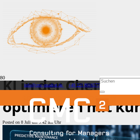
KI in der Chemiepr
info@cmc-quadrat.de
+49 221 8016577
optimieren mit küns
Posted on
8 Juli um 9:42 am Uhr