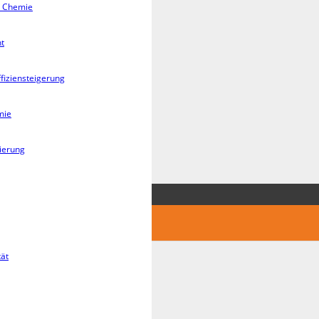
g Chemie
t
iziensteigerung
mie
ierung
tät