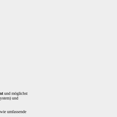
nt
und möglichst
System) und
sowie umfassende