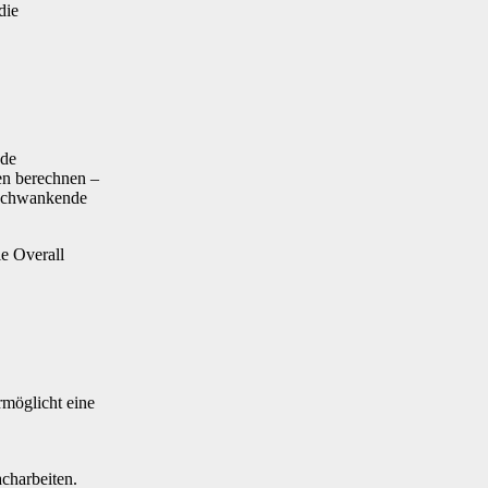
die
nde
en berechnen –
n schwankende
e Overall
rmöglicht eine
charbeiten.