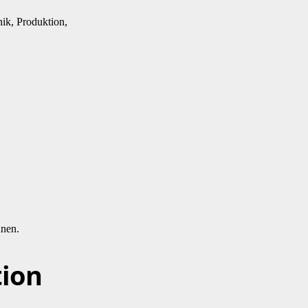
nik, Produktion,
nnen.
tion