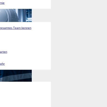
emie
 gesamtes Team kennen
tarten
mehr