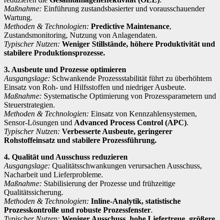
Maßnahme:
Einführung zustandsbasierter und vorausschauender
Wartung.
Methoden & Technologien:
Predictive Maintenance
,
Zustandsmonitoring, Nutzung von Anlagendaten.
Typischer Nutzen:
Weniger Stillstände, höhere Produktivität und
stabilere Produktionsprozesse.
3. Ausbeute und Prozesse optimieren
Ausgangslage:
Schwankende Prozessstabilität führt zu überhöhtem
Einsatz von Roh- und Hilfsstoffen und niedriger Ausbeute.
Maßnahme:
Systematische Optimierung von Prozessparametern und
Steuerstrategien.
Methoden & Technologien:
Einsatz von Kennzahlensystemen,
Sensor-Lösungen und
Advanced Process Control (APC)
.
Typischer Nutzen:
Verbesserte Ausbeute, geringerer
Rohstoffeinsatz und stabilere Prozessführung.
4. Qualität und Ausschuss reduzieren
Ausgangslage:
Qualitätsschwankungen verursachen Ausschuss,
Nacharbeit und Lieferprobleme.
Maßnahme:
Stabilisierung der Prozesse und frühzeitige
Qualitätssicherung.
Methoden & Technologien:
Inline-Analytik, statistische
Prozesskontrolle und robuste Prozessfenster
.
Typischer Nutzen:
Weniger Ausschuss, hohe Liefertreue, größere